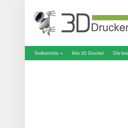
Skip
to
main
content
Testberichte
Alle 3D Drucker
Die be