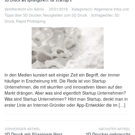
3D Druck als Sprungbrett für Startup’s
Veröffentlicht von
Admin
25/01/2016
Kategorie(n):
Allgemeine Infos und
Tipps über 3D Drucker
,
Neuigkeiten zum 3D Druck
Schlagwörter:
3D
Druck
,
Rapid Prototyping
In den Medien kursiert seit einiger Zeit ein Begriff, der immer
häufiger in Erscheinung tritt. Die Rede ist von Startup
Unternehmen, die mit skurrilen und innovativen Ideen auf den
Markt drängen. Aber was sind eigentlich Startup Unternehmen?
Was sind Startup Unternehmen? Hört man Startup, denkt man in
erster Linie an Internet-Gründer oder App-Entwickler die im […]
VORHERIGER ARTIKEL
NÄCHSTER ARTIKEL
3D Druck mit flüssigem Harz
3D Drucker gebraucht