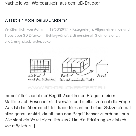
Nachteile von Werbeartikeln aus dem 3D-Drucker.
Was ist ein Voxel bei 3D Druckern?
Veröffentlicht von
Admin
19/03/2017
Kategorie(n):
Allgemeine Infos und
Tipps über 3D Drucker
Schlagwörter:
2-dimensional
,
3-dimensional
,
erklärung
,
pixel
,
raster
,
voxel
Immer öfter taucht der Begriff Voxel in den Fragen meiner
Mailliste auf. Besucher sind verwirrt und stellen zurecht die Frage:
Was ist das überhaupt? Ich habe hier anhand einer Skizze einmal
alles genau erklärt, damit man den Begriff besser zuordnen kann.
Wie sieht ein Voxel eigentlich aus? Um die Erklärung so einfach
wie möglich zu […]