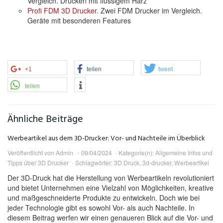
Vergleich. Drucken mit flüssigem Harz
Profi FDM 3D Drucker
. Zwei FDM Drucker im Vergleich.
Geräte mit besonderen Features
+1
teilen
tweet
teilen
Ähnliche Beiträge
Werbeartikel aus dem 3D-Drucker: Vor- und Nachteile im Überblick
Veröffentlicht von
Admin
09/04/2024
Kategorie(n):
Allgemeine Infos und
Tipps über 3D Drucker
Schlagwörter:
3D Druck
,
3d-drucker
,
Werbeartikel
Der 3D-Druck hat die Herstellung von Werbeartikeln revolutioniert
und bietet Unternehmen eine Vielzahl von Möglichkeiten, kreative
und maßgeschneiderte Produkte zu entwickeln. Doch wie bei
jeder Technologie gibt es sowohl Vor- als auch Nachteile. In
diesem Beitrag werfen wir einen genaueren Blick auf die Vor- und