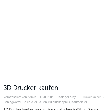
3D Drucker kaufen
Veröffentlicht von
Admin
05/09/2015
Kategorie(n):
3D Drucker kaufen
Schlagwörter:
3d drucker kaufen
,
3d drucker preis
,
Kaufberater
3D Drucker kaufen, aber vorher vergleichen heißt die Devise.