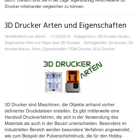
Drucker miteinander vergleichen zu können.
3D Drucker Arten und Eigenschaften
Veröffentlicht von
Admin
11/02/2016
Kategorie(n):
3D Drucker kaufen
,
Allgemeine Infos und Tipps über 3D Drucker
Schlagwörter:
3d-drucker
,
3d-
drucker-test.eu
,
Arten
,
Eigenschaften
,
FDM-Drucker
,
SLA-Drucker
3D Drucker sind Maschinen, die Objekte anhand vorher
definierter Druckdateien erstellen. Es gibt mittlerweile eine
Handvoll Druckverfahren, die sich in der Verwendung des
Materials als auch in der Bauart unterscheiden. Besonders im
industriellen Bereich werden besondere Verfahren angewendet,
wie zum Beispiel der Pulverschichtdruck, die für den Hobby-