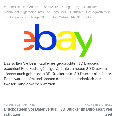
Veröffentlicht von
Admin
15/09/2015
Kategorie(n):
3D Drucker
Gebraucht
,
Allgemeine Infos und Tipps über 3D Drucker
Schlagwörter:
3d
drucker gebraucht
,
billiger 3D Drucker
,
Gebrauchte 3D Drucker
Das sollten Sie beim Kauf eines gebrauchten 3D Druckers
beachten! Eine kostengünstige Variante zu neuen 3D Druckern
können auch gebrauchte 3D Drucker sein. 3D Drucker sind in der
Regel wartungsfrei und können demnach unbedenklich aus
zweiter Hand erworben werden.
VORHERIGER ARTIKEL
NÄCHSTER ARTIKEL
Druckdateien vor Datenverlust
3D Drucker im Büro spart viel
schützen
Zeit