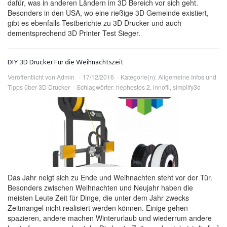
dafür, was in anderen Ländern im 3D Bereich vor sich geht.
Besonders in den USA, wo eine rießige 3D Gemeinde existiert,
gibt es ebenfalls Testberichte zu 3D Drucker und auch
dementsprechend 3D Printer Test Sieger.
DIY 3D Drucker Für die Weihnachtszeit
Veröffentlicht von
Admin
17/12/2016
Kategorie(n):
Allgemeine Infos und
Tipps über 3D Drucker
Schlagwörter:
hephestos 2
,
innofil
,
simplify3d
Das Jahr neigt sich zu Ende und Weihnachten steht vor der Tür.
Besonders zwischen Weihnachten und Neujahr haben die
meisten Leute Zeit für Dinge, die unter dem Jahr zwecks
Zeitmangel nicht realisiert werden können. Einige gehen
spazieren, andere machen Winterurlaub und wiederrum andere