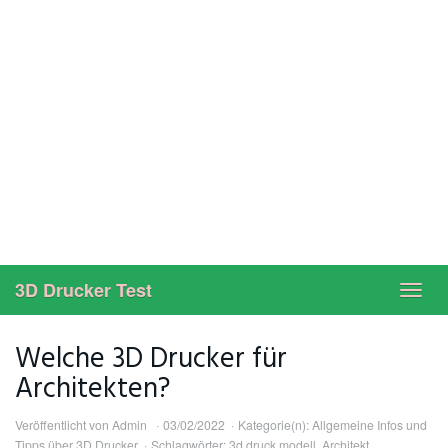
3D Drucker Test
Toggl
navig
Welche 3D Drucker für
Architekten?
Veröffentlicht von
Admin
03/02/2022
Kategorie(n):
Allgemeine Infos und
Tipps über 3D Drucker
Schlagwörter:
3d druck modell
,
Architekt
,