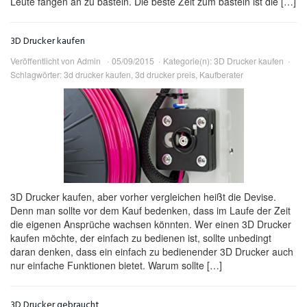
Leute fangen an zu basteln. Die beste Zeit zum basteln ist die […]
3D Drucker kaufen
Veröffentlicht von
Admin
05/09/2015
Kategorie(n):
3D Drucker kaufen
Schlagwörter:
3d drucker kaufen
,
3d drucker preis
,
Kaufberater
3D Drucker kaufen, aber vorher vergleichen heißt die Devise.
Denn man sollte vor dem Kauf bedenken, dass im Laufe der Zeit
die eigenen Ansprüche wachsen könnten. Wer einen 3D Drucker
kaufen möchte, der einfach zu bedienen ist, sollte unbedingt
daran denken, dass ein einfach zu bedienender 3D Drucker auch
nur einfache Funktionen bietet. Warum sollte […]
3D Drucker gebraucht