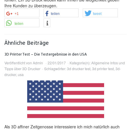
Ihre Kunden zu überzeugen.
+1
teilen
tweet
teilen
Ähnliche Beiträge
3D Printer Test – Die Testergebnisse in den USA
Veröffentlicht von
Admin
22/01/2017
Kategorie(n):
Allgemeine Infos und
Tipps über 3D Drucker
Schlagwörter:
3d drucker test
,
3d printer test
,
3d-
drucker
,
usa
Als 3D affiner Zeitgenosse interessiere ich mich natürlich auch