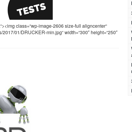
nk“><img class=“wp-image-2606 size-full aligncenter“
oads/2017/01/DRUCKER-min.jpg“ width=“300″ height=“250″