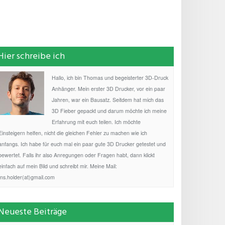
Hier schreibe ich
Hallo, ich bin Thomas und begeisterter 3D-Druck
Anhänger. Mein erster 3D Drucker, vor ein paar
Jahren, war ein Bausatz. Seitdem hat mich das
3D Fieber gepackt und darum möchte ich meine
Erfahrung mit euch teilen. Ich möchte
Einsteigern helfen, nicht die gleichen Fehler zu machen wie ich
anfangs. Ich habe für euch mal ein paar gute 3D Drucker getestet und
bewertet. Falls ihr also Anregungen oder Fragen habt, dann klickt
einfach auf mein Bild und schreibt mir. Meine Mail:
fns.holder(at)gmail.com
Neueste Beiträge