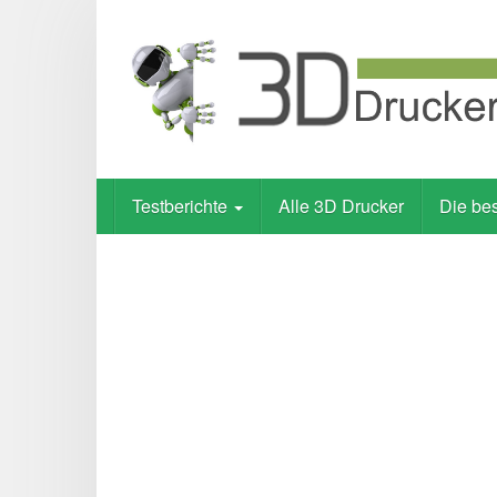
Skip
to
main
content
Testberichte
Alle 3D Drucker
Die be