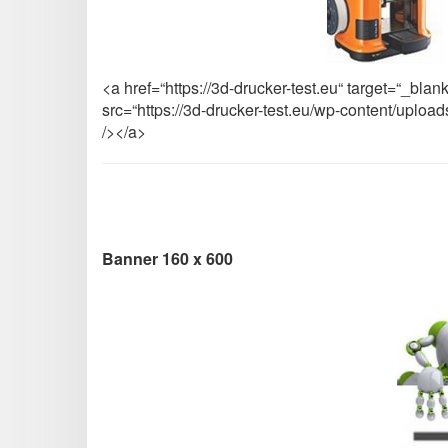
<a href=“https://3d-drucker-test.eu“ target=“_bla
src=“https://3d-drucker-test.eu/wp-content/upl
/></a>
Banner 160 x 600