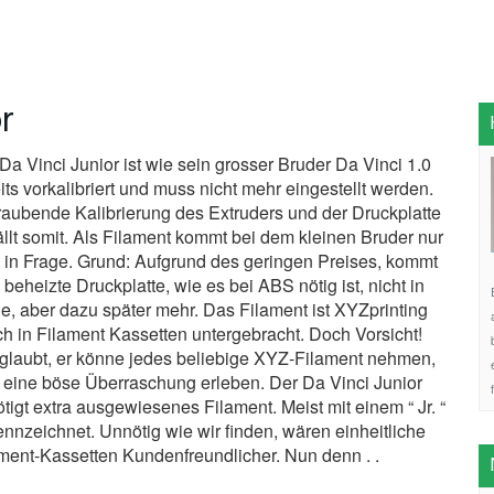
r
Da Vinci Junior ist wie sein grosser Bruder Da Vinci 1.0
its vorkalibriert und muss nicht mehr eingestellt werden.
raubende Kalibrierung des Extruders und der Druckplatte
ällt somit. Als Filament kommt bei dem kleinen Bruder nur
in Frage. Grund: Aufgrund des geringen Preises, kommt
 beheizte Druckplatte, wie es bei ABS nötig ist, nicht in
e, aber dazu später mehr. Das Filament ist XYZprinting
ch in Filament Kassetten untergebracht. Doch Vorsicht!
glaubt, er könne jedes beliebige XYZ-Filament nehmen,
 eine böse Überraschung erleben. Der Da Vinci Junior
tigt extra ausgewiesenes Filament. Meist mit einem “ Jr. “
nnzeichnet. Unnötig wie wir finden, wären einheitliche
ment-Kassetten Kundenfreundlicher. Nun denn . .