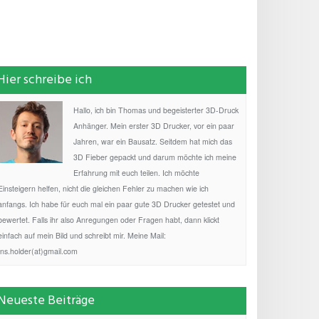
Hier schreibe ich
Hallo, ich bin Thomas und begeisterter 3D-Druck
Anhänger. Mein erster 3D Drucker, vor ein paar
Jahren, war ein Bausatz. Seitdem hat mich das
3D Fieber gepackt und darum möchte ich meine
Erfahrung mit euch teilen. Ich möchte
Einsteigern helfen, nicht die gleichen Fehler zu machen wie ich
anfangs. Ich habe für euch mal ein paar gute 3D Drucker getestet und
bewertet. Falls ihr also Anregungen oder Fragen habt, dann klickt
einfach auf mein Bild und schreibt mir. Meine Mail:
fns.holder(at)gmail.com
Neueste Beiträge