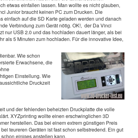
lich etwas einfallen lassen. Man wollte es nicht glauben,
nci Junior braucht keinen PC zum Drucken. Die
s einfach auf die SD Karte geladen werden und danach
ende Verbindung zum Gerät nötig. OK!, der Da Vinci
tzt nur USB 2.0 und das hochladen dauert länger, als bei
hr als 5 Minuten zum hochladen. Für die innovative Idee,
edienbar. Wie schon
ersierte Erwachsene, die
ohne
htigen Einstellung. Wie
aussichtliche Druckzeit
eit und der fehlenden beheizten Druckplatte die volle
rklärt. XYZprinting wollte einen erschwinglichen 3D
mer herstellen. Das bei einem extrem günstigen Preis
 bei teureren Geräten ist fast schon selbstredend. Ein gut
schon einiges anstellen kann.