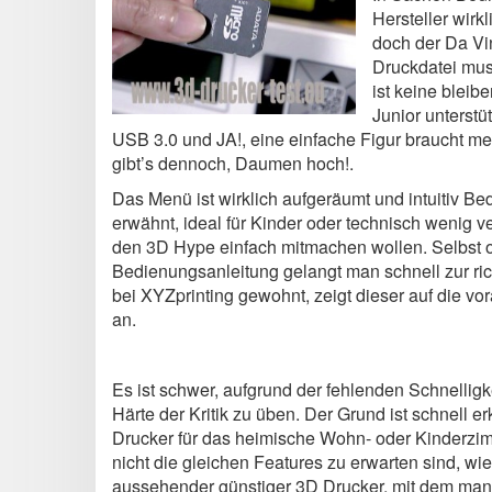
Hersteller wirk
doch der Da Vi
Druckdatei mus
ist keine bleib
Junior unterstü
USB 3.0 und JA!, eine einfache Figur braucht me
gibt’s dennoch, Daumen hoch!.
Das Menü ist wirklich aufgeräumt und intuitiv B
erwähnt, ideal für Kinder oder technisch wenig v
den 3D Hype einfach mitmachen wollen. Selbst 
Bedienungsanleitung gelangt man schnell zur ric
bei XYZprinting gewohnt, zeigt dieser auf die vor
an.
Es ist schwer, aufgrund der fehlenden Schnelligk
Härte der Kritik zu üben. Der Grund ist schnell e
Drucker für das heimische Wohn- oder Kinderzim
nicht die gleichen Features zu erwarten sind, wie
aussehender günstiger 3D Drucker, mit dem man 