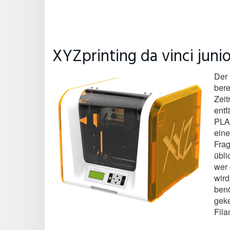
XYZprinting da vinci junio
Der 
bere
Zeit
entf
PLA 
eine
Frag
übli
wer 
wird
benö
geke
Fila