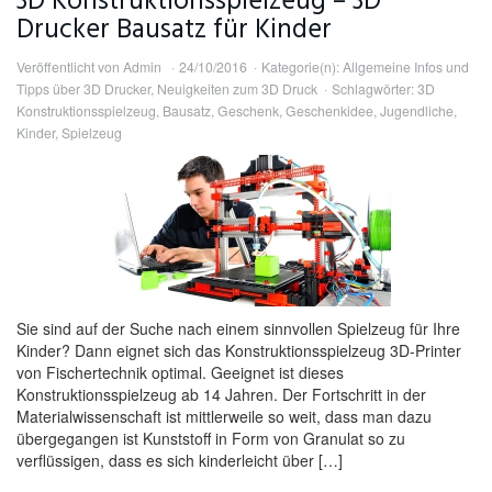
3D Konstruktionsspielzeug – 3D
Drucker Bausatz für Kinder
Veröffentlicht von
Admin
24/10/2016
Kategorie(n):
Allgemeine Infos und
Tipps über 3D Drucker
,
Neuigkeiten zum 3D Druck
Schlagwörter:
3D
Konstruktionsspielzeug
,
Bausatz
,
Geschenk
,
Geschenkidee
,
Jugendliche
,
Kinder
,
Spielzeug
Sie sind auf der Suche nach einem sinnvollen Spielzeug für Ihre
Kinder? Dann eignet sich das Konstruktionsspielzeug 3D-Printer
von Fischertechnik optimal. Geeignet ist dieses
Konstruktionsspielzeug ab 14 Jahren. Der Fortschritt in der
Materialwissenschaft ist mittlerweile so weit, dass man dazu
übergegangen ist Kunststoff in Form von Granulat so zu
verflüssigen, dass es sich kinderleicht über […]