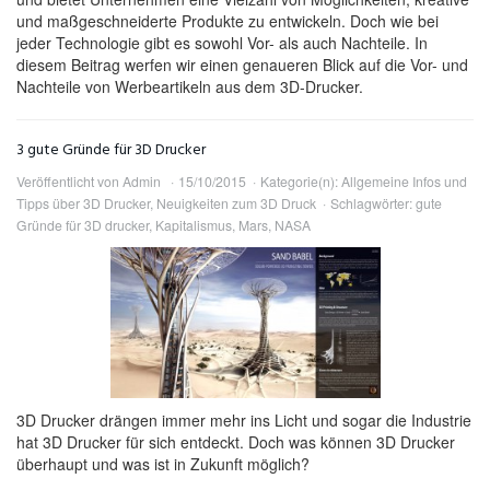
und maßgeschneiderte Produkte zu entwickeln. Doch wie bei
jeder Technologie gibt es sowohl Vor- als auch Nachteile. In
diesem Beitrag werfen wir einen genaueren Blick auf die Vor- und
Nachteile von Werbeartikeln aus dem 3D-Drucker.
3 gute Gründe für 3D Drucker
Veröffentlicht von
Admin
15/10/2015
Kategorie(n):
Allgemeine Infos und
Tipps über 3D Drucker
,
Neuigkeiten zum 3D Druck
Schlagwörter:
gute
Gründe für 3D drucker
,
Kapitalismus
,
Mars
,
NASA
3D Drucker drängen immer mehr ins Licht und sogar die Industrie
hat 3D Drucker für sich entdeckt. Doch was können 3D Drucker
überhaupt und was ist in Zukunft möglich?