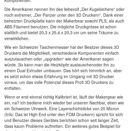
Komponenten.
Die Amerikaner nennen ihn des liebevoll „Der Kugelsichere“ oder
noch extremer, „Der Panzer unter den 3D Druckern“. Dank einer
beheizten Druckplatte kann der Makerbear sowohl PLS, als auch
ABS Filament benutzen. Die mögliche Druckgrösse ist schon
stattlich und bietet 20,3 x 25,4 x 20,3 cm um seine Träume zu
verwirklichen.
Wie ein Schweizer Taschenmesser hat der Besitzer dieses 3D
Druckers die Möglichkeit, verschiedene Komponenten einfach
auszutauschen oder „upgraden“ wie der Amerikaner sagen
würde. So kann man die Heizköpfe austauschenoder ihn zu
einem Dual Extruder umbauen. Das hört sich himmlich an, aber
es setzt schon etwas Erfahrung im Umgang mit 3D Drucker
voraus, um das volle Potenzial dieses Profi 3D Druckers zu
entfalten.
Wenn er erst einmal richtig Kalibriert ist, läuft der Makergear wie
ein, na? ich bediene mich wieder bei unseren Nachbar, eben wie
ein Schweizer Uhrwerk. Eine Layerschichtdicke von 20 Micron
(Info: Das ist High End unter den FDM Druckern) spricht für sich
und Benutzer dieses Gerätes berichten schon seit langer Zeit,
dass kaum Probleme auftretten. Ein weiteres gutes Beispiel für