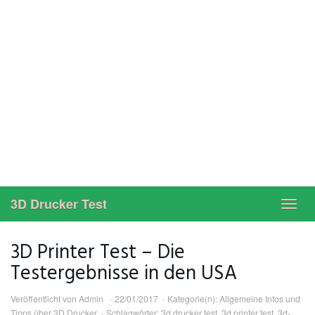
3D Drucker Test
Toggl
navig
3D Printer Test – Die
Testergebnisse in den USA
Veröffentlicht von
Admin
22/01/2017
Kategorie(n):
Allgemeine Infos und
Tipps über 3D Drucker
Schlagwörter:
3d drucker test
,
3d printer test
,
3d-