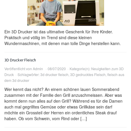
Ein 3D Drucker ist das ultimative Geschenk für Ihre Kinder.
Praktisch und völlig im Trend sind diese kleinen
Wundermaschinen, mit denen man tolle Dinge herstellen kann.
3D Drucker Fleisch
Veröffentlicht von
Admin
08/07/2020
Kategorie(n):
Neuigkeiten zum 3D
Druck
Schlagwörter:
3d drucker fleisch
,
3D gedrucktes Fleisch
,
fleisch aus
dem 3d drucker
Wer kennt das nicht? An einem schönen lauen Sommerabend
zusammen mit der Familie den Grill anzuschmeissen. Aber was
kommt denn nun alles auf den Grill? Während es für die Damen
auch mal gegrilltes Gemüse oder etwas Grillkäse sein darf
möchte ein Grossteil der Herren ein ordentliches Steak drauf
haben. Ob vom Schwein, vom Rind oder […]