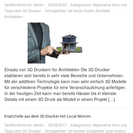
Veröffentlicht von
Admin
03/02/2022
Kategorie(n):
Allgemeine Infos und
Tipps über 3D Drucker
Schlagwörter:
3d druck modell
,
Architekt
,
Architekten
Einsatz von 3D Druckern für Architekten Die 3D-Drucker
etablieren sich bereits in sehr viele Bereiche und Unternehmen.
Mit der additiven Technologie kann man sehr einfach 3D Modelle
für verschiedene Projekte für eine Veranschaulichung anfertigen.
In der heutigen Zeit kann man bereits Häuser bis in kleinste
Details mit einem 3D Druck als Modell in einem Projekt […]
Ersatzteile aus dem 3D Drucker mit Local Motors
Veröffentlicht von
Admin
30/08/2017
Kategorie(n):
Allgemeine Infos und
Tipps über 3D Drucker
Schlagwörter:
3d-drucker
,
Ersatzteile
,
local motors
,