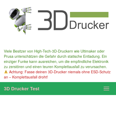
Skip
to
main
content
Viele Besitzer von High-Tech-3D-Druckern wie Ultimaker oder
Prusa unterschätzen die Gefahr durch statische Entladung. Ein
einziger Funke kann ausreichen, um die empfindliche Elektronik
zu zerstören und einen teuren Komplettausfall zu verursachen.
Achtung: Fasse deinen 3D-Drucker niemals ohne ESD-Schutz
an – Komplettausfall droht!
3D Drucker Test
Toggl
navig