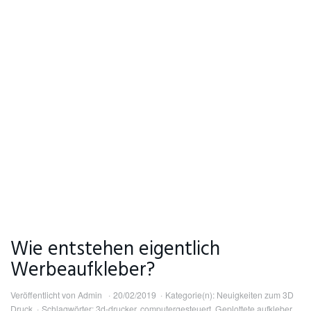
Wie entstehen eigentlich
Werbeaufkleber?
Veröffentlicht von
Admin
20/02/2019
Kategorie(n):
Neuigkeiten zum 3D
Druck
Schlagwörter:
3d-drucker
,
computergesteuert
,
Geplottete aufkleber
,