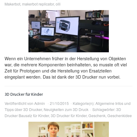
Makerbot
,
makerbot replicator
,
olli
Wenn ein Unternehmen früher in der Herstellung von Objekten
war, die mehrere Komponenten beinhalteten, so musste oft viel
Zeit für Prototypen und die Herstellung von Ersatzteilen
eingeplant werden. Das ist dank der 3D Drucker nun vorbei.
3D Drucker für Kinder
Veröffentlicht von
Admin
21/10/2015
Kategorie(n):
Allgemeine Infos und
Tipps über 3D Drucker
,
Neuigkeiten zum 3D Druck
Schlagwörter:
3D
Drucker Bausatz für Kinder
,
3D Drucker für Kinder
,
Geschenk
,
Geschenkidee