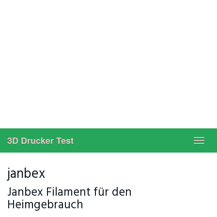
3D Drucker Test
Toggl
navig
janbex
Janbex Filament für den
Heimgebrauch