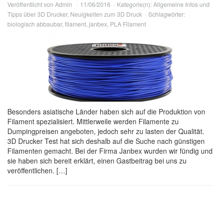
Veröffentlicht von
Admin
11/06/2016
Kategorie(n):
Allgemeine Infos und
Tipps über 3D Drucker
,
Neuigkeiten zum 3D Druck
Schlagwörter:
biologisch abbaubar
,
filament
,
janbex
,
PLA Filament
Besonders asiatische Länder haben sich auf die Produktion von
Filament spezialisiert. Mittlerweile werden Filamente zu
Dumpingpreisen angeboten, jedoch sehr zu lasten der Qualität.
3D Drucker Test hat sich deshalb auf die Suche nach günstigen
Filamenten gemacht. Bei der Firma Janbex wurden wir fündig und
sie haben sich bereit erklärt, einen Gastbeitrag bei uns zu
veröffentlichen. […]