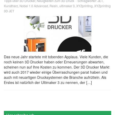
Tipps über 3D Drucker
,
Neuigkeiten zum 3D Druck
Schlagwörter:
JET
,
Kunstharz
,
Nobel 1.0 Advanced
,
Resin
,
ultimaker 3
,
XYZprinting
,
XYZprinting
3D JET
Das neue Jahr startete mit tobenden Applaus. Viele Kunden, die
noch keinen 3D Drucker haben oder Erneuerungen abwarten,
scheinen nun auf Ihre Kosten zu kommen. Der 3D Drucker Markt
wird auch 2017 wieder einige Überraschungen parat haben und
auch mit neuartigen Drucksystemen die Branche aufrütteln. Als
Erstes ist natürlich der Ultimaker 3 zu nennen, der […]