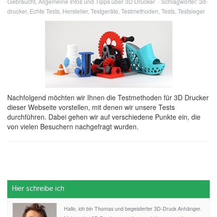
Gebraucht
,
Allgemeine Infos und Tipps über 3D Drucker
Schlagwörter:
3d-
drucker
,
Echte Tests
,
Hersteller
,
Testgeräte
,
Testmethoden
,
Tests
,
Testsieger
Nachfolgend möchten wir Ihnen die Testmethoden für 3D Drucker
dieser Webseite vorstellen, mit denen wir unsere Tests
durchführen. Dabei gehen wir auf verschiedene Punkte ein, die
von vielen Besuchern nachgefragt wurden.
Hier schreibe ich
Hallo, ich bin Thomas und begeisterter 3D-Druck Anhänger.