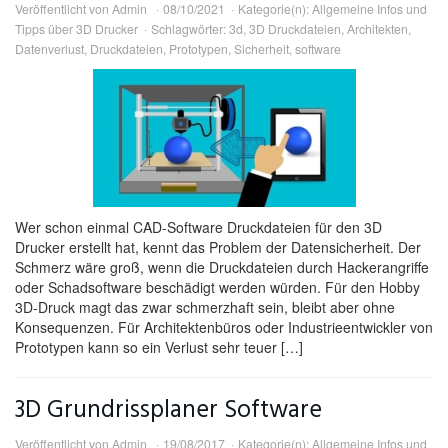
Veröffentlicht von
Admin
08/10/2021
Kategorie(n):
Allgemeine Infos und
Tipps über 3D Drucker
Schlagwörter:
3d
,
3D Druckdateien
,
Architekten
,
Datenverlust
,
Druckdateien
,
Prototypen
,
Sicherheit
,
software
Wer schon einmal CAD-Software Druckdateien für den 3D
Drucker erstellt hat, kennt das Problem der Datensicherheit. Der
Schmerz wäre groß, wenn die Druckdateien durch Hackerangriffe
oder Schadsoftware beschädigt werden würden. Für den Hobby
3D-Druck magt das zwar schmerzhaft sein, bleibt aber ohne
Konsequenzen. Für Architektenbüros oder Industrieentwickler von
Prototypen kann so ein Verlust sehr teuer […]
3D Grundrissplaner Software
Veröffentlicht von
Admin
19/08/2017
Kategorie(n):
Allgemeine Infos und