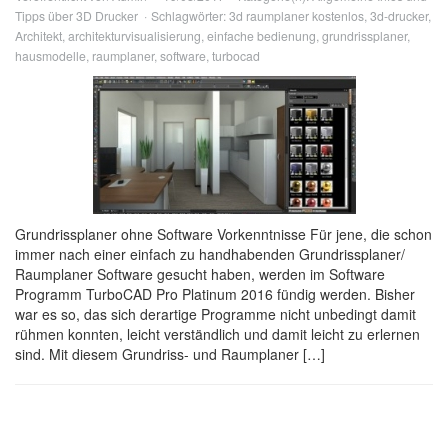
Tipps über 3D Drucker
Schlagwörter:
3d raumplaner kostenlos
,
3d-drucker
,
Architekt
,
architekturvisualisierung
,
einfache bedienung
,
grundrissplaner
,
hausmodelle
,
raumplaner
,
software
,
turbocad
Grundrissplaner ohne Software Vorkenntnisse Für jene, die schon
immer nach einer einfach zu handhabenden Grundrissplaner/
Raumplaner Software gesucht haben, werden im Software
Programm TurboCAD Pro Platinum 2016 fündig werden. Bisher
war es so, das sich derartige Programme nicht unbedingt damit
rühmen konnten, leicht verständlich und damit leicht zu erlernen
sind. Mit diesem Grundriss- und Raumplaner […]