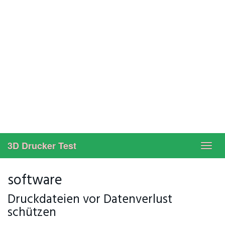
3D Drucker Test
Toggl
navig
software
Druckdateien vor Datenverlust
schützen