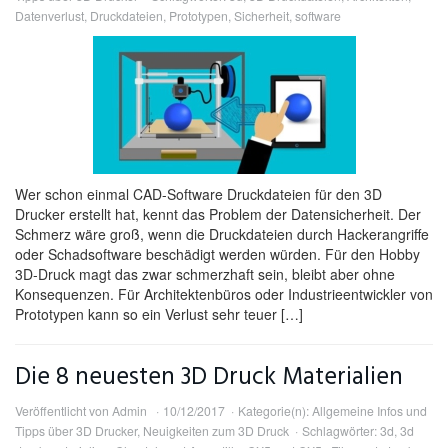
Datenverlust
,
Druckdateien
,
Prototypen
,
Sicherheit
,
software
Wer schon einmal CAD-Software Druckdateien für den 3D
Drucker erstellt hat, kennt das Problem der Datensicherheit. Der
Schmerz wäre groß, wenn die Druckdateien durch Hackerangriffe
oder Schadsoftware beschädigt werden würden. Für den Hobby
3D-Druck magt das zwar schmerzhaft sein, bleibt aber ohne
Konsequenzen. Für Architektenbüros oder Industrieentwickler von
Prototypen kann so ein Verlust sehr teuer […]
Die 8 neuesten 3D Druck Materialien
Veröffentlicht von
Admin
10/12/2017
Kategorie(n):
Allgemeine Infos und
Tipps über 3D Drucker
,
Neuigkeiten zum 3D Druck
Schlagwörter:
3d
,
3d