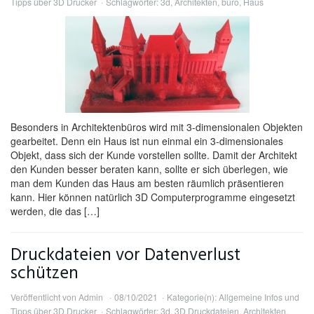
Tipps über 3D Drucker
Schlagwörter:
3d
,
Architekten
,
büro
,
Haus
Besonders in Architektenbüros wird mit 3-dimensionalen Objekten
gearbeitet. Denn ein Haus ist nun einmal ein 3-dimensionales
Objekt, dass sich der Kunde vorstellen sollte. Damit der Architekt
den Kunden besser beraten kann, sollte er sich überlegen, wie
man dem Kunden das Haus am besten räumlich präsentieren
kann. Hier können natürlich 3D Computerprogramme eingesetzt
werden, die das […]
Druckdateien vor Datenverlust
schützen
Veröffentlicht von
Admin
08/10/2021
Kategorie(n):
Allgemeine Infos und
Tipps über 3D Drucker
Schlagwörter:
3d
,
3D Druckdateien
,
Architekten
,