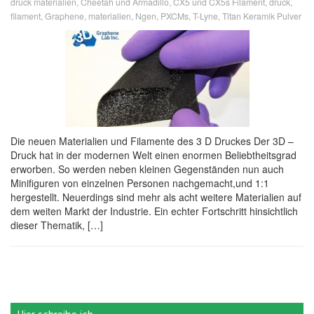
druck materialien
,
Cheetah und Armadillo
,
CX5 und CX5s Filament
,
druck
,
filament
,
Graphene
,
materialien
,
Ngen
,
PXCMs
,
T-Lyne
,
Titan Keramik Pulver
Die neuen Materialien und Filamente des 3 D Druckes Der 3D –
Druck hat in der modernen Welt einen enormen Beliebtheitsgrad
erworben. So werden neben kleinen Gegenständen nun auch
Minifiguren von einzelnen Personen nachgemacht,und 1:1
hergestellt. Neuerdings sind mehr als acht weitere Materialien auf
dem weiten Markt der Industrie. Ein echter Fortschritt hinsichtlich
dieser Thematik, […]