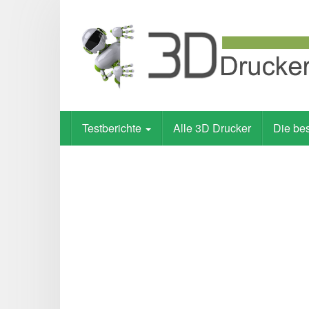
Skip
to
main
content
Testberichte
Alle 3D Drucker
Die be