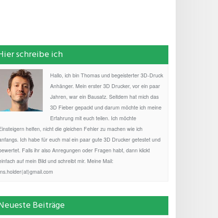
Hier schreibe ich
Hallo, ich bin Thomas und begeisterter 3D-Druck
Anhänger. Mein erster 3D Drucker, vor ein paar
Jahren, war ein Bausatz. Seitdem hat mich das
3D Fieber gepackt und darum möchte ich meine
Erfahrung mit euch teilen. Ich möchte
Einsteigern helfen, nicht die gleichen Fehler zu machen wie ich
anfangs. Ich habe für euch mal ein paar gute 3D Drucker getestet und
bewertet. Falls ihr also Anregungen oder Fragen habt, dann klickt
einfach auf mein Bild und schreibt mir. Meine Mail:
fns.holder(at)gmail.com
Neueste Beiträge