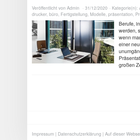
Veröffentlicht von
Admin
31/12/2020
Kategorie(n):
drucker
,
büro
,
Fertigstellung
,
Modelle
,
präsentation
,
Pr
Berufe, i
werden, 
wenn man 
einer neu
unumgängl
Präsentat
großen Z
Impressum
|
Datenschutzerklärung
|
Auf dieser Webse