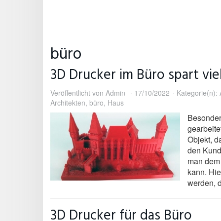
büro
3D Drucker im Büro spart viel
Veröffentlicht von
Admin
17/10/2022
Kategorie(n):
Architekten
,
büro
,
Haus
Besonders
gearbeite
Objekt, d
den Kunde
man dem 
kann. Hi
werden, d
3D Drucker für das Büro