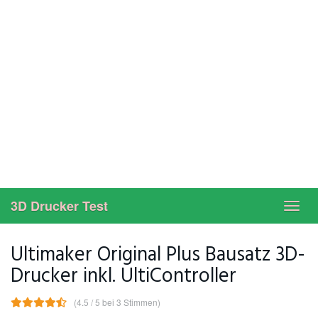
3D Drucker Test
Toggl
navig
Ultimaker Original Plus Bausatz 3D-
Drucker inkl. UltiController
(4.5 / 5 bei 3 Stimmen)