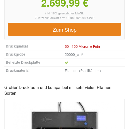
2.699,99 €
inkl. 19% gesetzlicher MwSt.
Zuletzt aktualisiert am: 10.08.2026 04:44:09
Zum Shop
Druckqualität
50 - 100 Micron = Fein
Druckgröße
20000_cm³
Beheizte Druckplatte
Druckmaterial
Filament (Plastikfaden)
Großer Druckraum und kompatibel mit sehr vielen Filament-
Sorten.