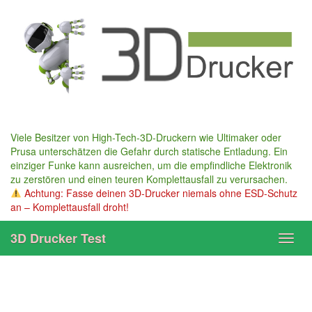
Skip
to
main
content
Viele Besitzer von High-Tech-3D-Druckern wie Ultimaker oder
Prusa unterschätzen die Gefahr durch statische Entladung. Ein
einziger Funke kann ausreichen, um die empfindliche Elektronik
zu zerstören und einen teuren Komplettausfall zu verursachen.
Achtung: Fasse deinen 3D-Drucker niemals ohne ESD-Schutz
an – Komplettausfall droht!
3D Drucker Test
Toggl
navig