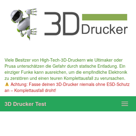
Skip
to
main
content
Viele Besitzer von High-Tech-3D-Druckern wie Ultimaker oder
Prusa unterschätzen die Gefahr durch statische Entladung. Ein
einziger Funke kann ausreichen, um die empfindliche Elektronik
zu zerstören und einen teuren Komplettausfall zu verursachen.
Achtung: Fasse deinen 3D-Drucker niemals ohne ESD-Schutz
an – Komplettausfall droht!
3D Drucker Test
Toggl
navig