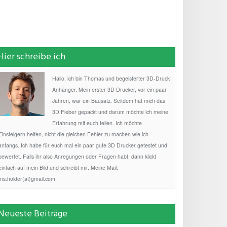
Hier schreibe ich
Hallo, ich bin Thomas und begeisterter 3D-Druck
Anhänger. Mein erster 3D Drucker, vor ein paar
Jahren, war ein Bausatz. Seitdem hat mich das
3D Fieber gepackt und darum möchte ich meine
Erfahrung mit euch teilen. Ich möchte
Einsteigern helfen, nicht die gleichen Fehler zu machen wie ich
anfangs. Ich habe für euch mal ein paar gute 3D Drucker getestet und
bewertet. Falls ihr also Anregungen oder Fragen habt, dann klickt
einfach auf mein Bild und schreibt mir. Meine Mail:
fns.holder(at)gmail.com
Neueste Beiträge