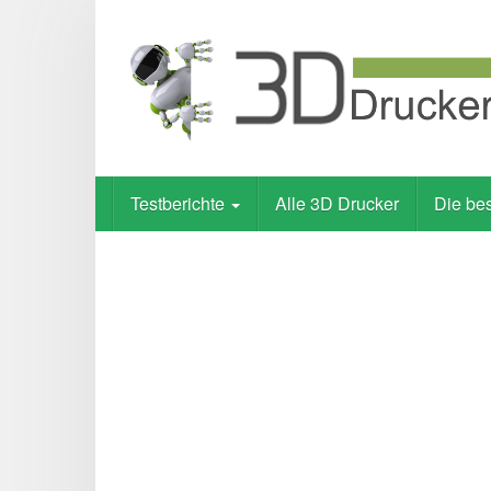
Skip
to
main
content
Testberichte
Alle 3D Drucker
Die be