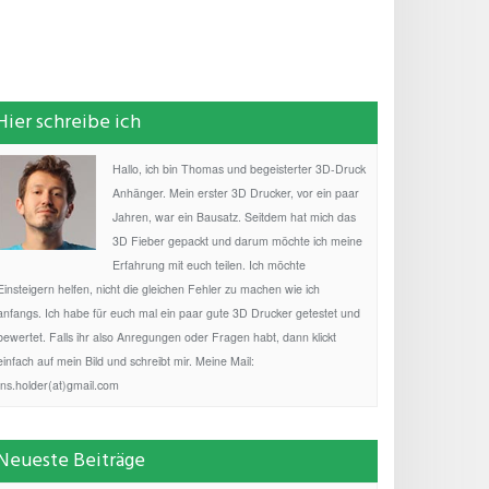
Hier schreibe ich
Hallo, ich bin Thomas und begeisterter 3D-Druck
Anhänger. Mein erster 3D Drucker, vor ein paar
Jahren, war ein Bausatz. Seitdem hat mich das
3D Fieber gepackt und darum möchte ich meine
Erfahrung mit euch teilen. Ich möchte
Einsteigern helfen, nicht die gleichen Fehler zu machen wie ich
anfangs. Ich habe für euch mal ein paar gute 3D Drucker getestet und
bewertet. Falls ihr also Anregungen oder Fragen habt, dann klickt
einfach auf mein Bild und schreibt mir. Meine Mail:
fns.holder(at)gmail.com
Neueste Beiträge