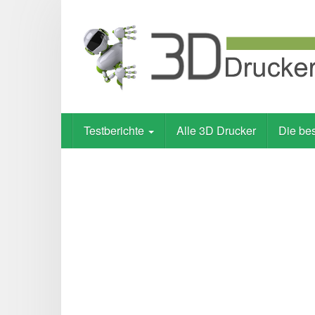
Skip
to
main
content
Testberichte
Alle 3D Drucker
Die be