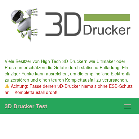
Skip
to
main
content
Viele Besitzer von High-Tech-3D-Druckern wie Ultimaker oder
Prusa unterschätzen die Gefahr durch statische Entladung. Ein
einziger Funke kann ausreichen, um die empfindliche Elektronik
zu zerstören und einen teuren Komplettausfall zu verursachen.
Achtung: Fasse deinen 3D-Drucker niemals ohne ESD-Schutz
an – Komplettausfall droht!
3D Drucker Test
Toggl
navig