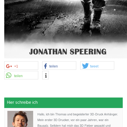
+1
teilen
tweet
teilen
Hier schreibe ich
Hallo, ich bin Thomas und begeisterter 3D-Druck Anhänger.
Mein erster 3D Drucker, vor ein paar Jahren, war ein
Bausatz. Seitdem hat mich das 3D Fieber gepackt und