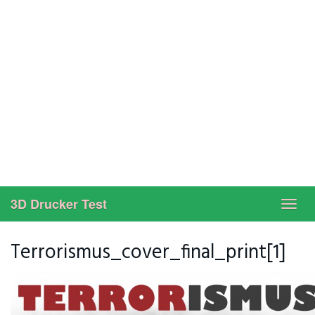
3D Drucker Test
Toggl
navig
Terrorismus_cover_final_print[1]