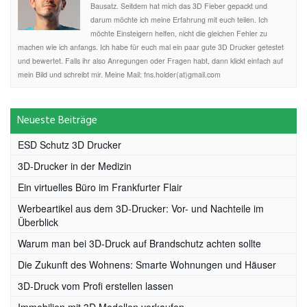
Bausatz. Seitdem hat mich das 3D Fieber gepackt und
darum möchte ich meine Erfahrung mit euch teilen. Ich
möchte Einsteigern helfen, nicht die gleichen Fehler zu
machen wie ich anfangs. Ich habe für euch mal ein paar gute 3D Drucker getestet
und bewertet. Falls ihr also Anregungen oder Fragen habt, dann klickt einfach auf
mein Bild und schreibt mir. Meine Mail: fns.holder(at)gmail.com
Neueste Beiträge
ESD Schutz 3D Drucker
3D-Drucker in der Medizin
Ein virtuelles Büro im Frankfurter Flair
Werbeartikel aus dem 3D-Drucker: Vor- und Nachteile im
Überblick
Warum man bei 3D-Druck auf Brandschutz achten sollte
Die Zukunft des Wohnens: Smarte Wohnungen und Häuser
3D-Druck vom Profi erstellen lassen
Immobilien mit 3D Modellen verkaufen