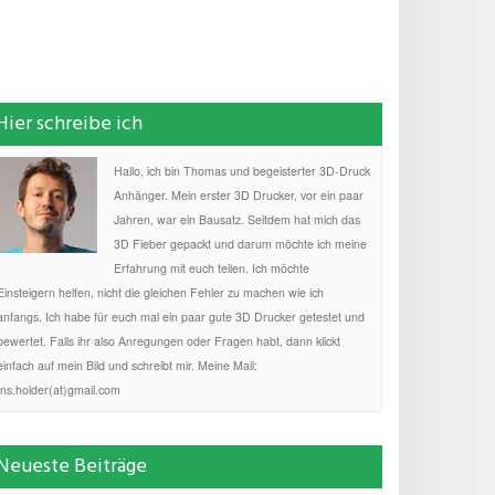
Hier schreibe ich
Hallo, ich bin Thomas und begeisterter 3D-Druck
Anhänger. Mein erster 3D Drucker, vor ein paar
Jahren, war ein Bausatz. Seitdem hat mich das
3D Fieber gepackt und darum möchte ich meine
Erfahrung mit euch teilen. Ich möchte
Einsteigern helfen, nicht die gleichen Fehler zu machen wie ich
anfangs. Ich habe für euch mal ein paar gute 3D Drucker getestet und
bewertet. Falls ihr also Anregungen oder Fragen habt, dann klickt
einfach auf mein Bild und schreibt mir. Meine Mail:
fns.holder(at)gmail.com
Neueste Beiträge