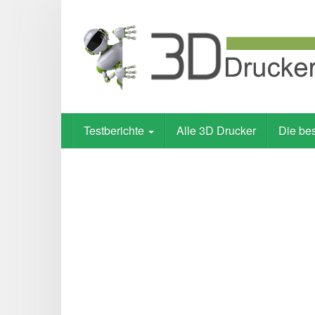
Skip
to
main
content
Testberichte
Alle 3D Drucker
Die be