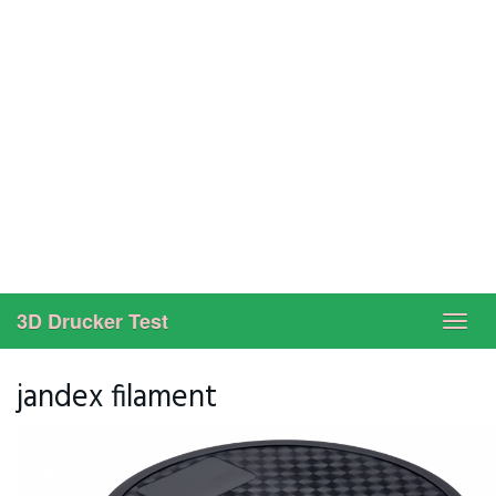
3D Drucker Test
Toggl
navig
jandex filament