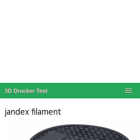
3D Drucker Test
Toggl
navig
jandex filament