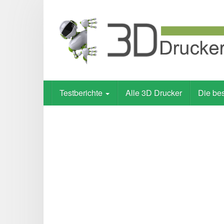
Skip
to
main
content
Testberichte
Alle 3D Drucker
Die be