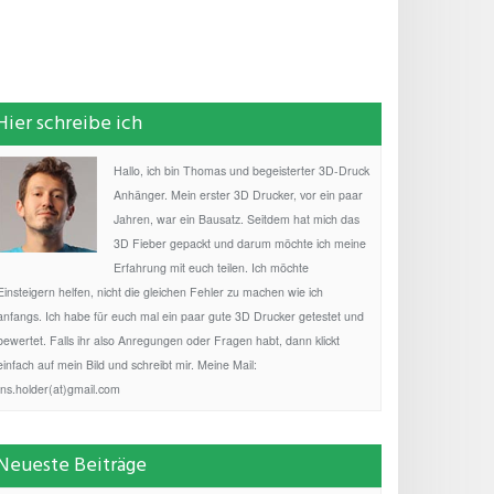
Hier schreibe ich
Hallo, ich bin Thomas und begeisterter 3D-Druck
Anhänger. Mein erster 3D Drucker, vor ein paar
Jahren, war ein Bausatz. Seitdem hat mich das
3D Fieber gepackt und darum möchte ich meine
Erfahrung mit euch teilen. Ich möchte
Einsteigern helfen, nicht die gleichen Fehler zu machen wie ich
anfangs. Ich habe für euch mal ein paar gute 3D Drucker getestet und
bewertet. Falls ihr also Anregungen oder Fragen habt, dann klickt
einfach auf mein Bild und schreibt mir. Meine Mail:
fns.holder(at)gmail.com
Neueste Beiträge