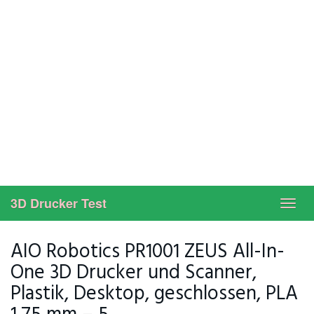
3D Drucker Test
Toggl
navig
AIO Robotics PR1001 ZEUS All-In-
One 3D Drucker und Scanner,
Plastik, Desktop, geschlossen, PLA