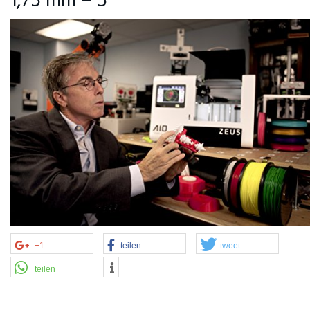
1,75 mm – 5
+1
teilen
tweet
teilen