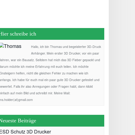
Hier schreibe ich
Hallo, ich bin Thomas und begeisterter 3D-Druck
Anhänger. Mein erster 3D Drucker, vor ein paar
Jahren, war ein Bausatz. Seitdem hat mich das 3D Fieber gepackt und
darum möchte ich meine Erfahrung mit euch teilen. Ich möchte
Einsteigern helfen, nicht die gleichen Fehler zu machen wie ich
anfangs. Ich habe für euch mal ein paar gute 3D Drucker getestet und
bewertet. Falls ihr also Anregungen oder Fragen habt, dann klickt
einfach auf mein Bild und schreibt mir. Meine Mail:
fns.holder(at)gmail.com
Neueste Beiträge
ESD Schutz 3D Drucker