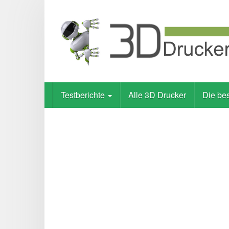
Skip
to
main
content
Testberichte
Alle 3D Drucker
Die be