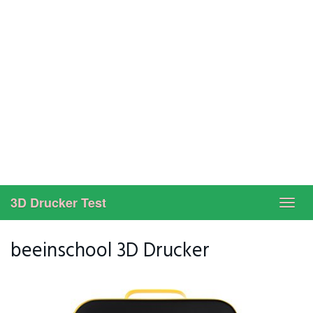
3D Drucker Test
Toggl
navig
beeinschool 3D Drucker