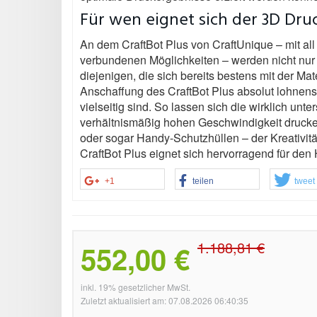
Für wen eignet sich der 3D Druc
An dem CraftBot Plus von CraftUnique – mit al
verbundenen Möglichkeiten – werden nicht nur
diejenigen, die sich bereits bestens mit der Ma
Anschaffung des CraftBot Plus absolut lohnen
vielseitig sind. So lassen sich die wirklich unt
verhältnismäßig hohen Geschwindigkeit druck
oder sogar Handy-Schutzhüllen – der Kreativität 
CraftBot Plus eignet sich hervorragend für den
+1
teilen
tweet
1.188,81 €
552,00 €
inkl. 19% gesetzlicher MwSt.
Zuletzt aktualisiert am: 07.08.2026 06:40:35