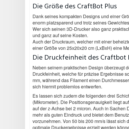
Die Größe des CraftBot Plus
Dank seines kompakten Designs und einer Größ
enorm platzsparend und trotz seines Gewichtes 
Wer sich seinen 3D-Drucker also ganz praktisch
und ganz auf seine Kosten.
Auch der Druckraum, welcher mit einer beheizte
einer Größe von 25x20x20 cm (LxBxH) eine M
Die Druckfeinheit des Craftbot 
Neben seinem praktischen Design überzeugt der
Druckfeinheit, welche für präzise Ergebnisse 
mm, während das Filament einen Durchmesser v
sich hiermit problemlos entwerfen.
Es lassen sich zudem die folgenden drei Schic
(Mikrometer). Die Positionsgenauigkeit liegt au
auf der z-Achse bei 2 micron. Auch in Sachen 
mehr als guten Eindruck und bietet dem Benutz
vorzunehmen. Von 50 bis 200 mm/s lässt sich d
optimale Druckergebnisse erzielt werden könn