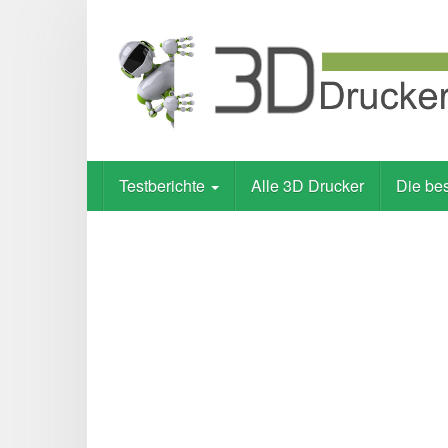
Skip
to
main
content
Testberichte
Alle 3D Drucker
Die be