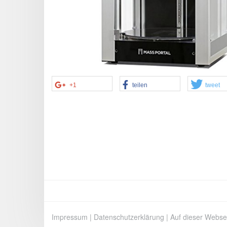
+1
teilen
tweet
Impressum
|
Datenschutzerklärung
|
Auf dieser Webse