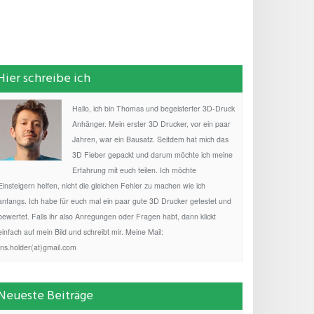
Hier schreibe ich
Hallo, ich bin Thomas und begeisterter 3D-Druck
Anhänger. Mein erster 3D Drucker, vor ein paar
Jahren, war ein Bausatz. Seitdem hat mich das
3D Fieber gepackt und darum möchte ich meine
Erfahrung mit euch teilen. Ich möchte
Einsteigern helfen, nicht die gleichen Fehler zu machen wie ich
anfangs. Ich habe für euch mal ein paar gute 3D Drucker getestet und
bewertet. Falls ihr also Anregungen oder Fragen habt, dann klickt
einfach auf mein Bild und schreibt mir. Meine Mail:
fns.holder(at)gmail.com
Neueste Beiträge