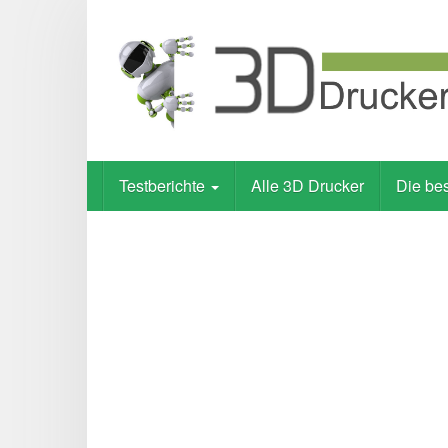
Skip
to
main
content
Testberichte
Alle 3D Drucker
Die be