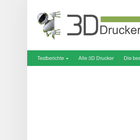
Skip
to
main
content
Testberichte
Alle 3D Drucker
Die be