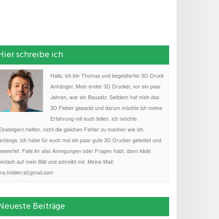
Hier schreibe ich
Hallo, ich bin Thomas und begeisterter 3D-Druck
Anhänger. Mein erster 3D Drucker, vor ein paar
Jahren, war ein Bausatz. Seitdem hat mich das
3D Fieber gepackt und darum möchte ich meine
Erfahrung mit euch teilen. Ich möchte
Einsteigern helfen, nicht die gleichen Fehler zu machen wie ich
anfangs. Ich habe für euch mal ein paar gute 3D Drucker getestet und
bewertet. Falls ihr also Anregungen oder Fragen habt, dann klickt
einfach auf mein Bild und schreibt mir. Meine Mail:
fns.holder(at)gmail.com
Neueste Beiträge