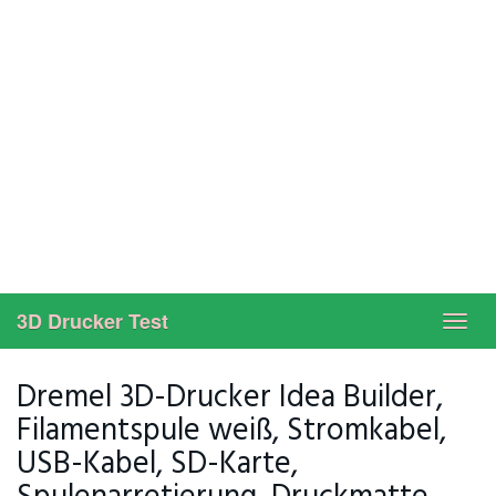
3D Drucker Test
Toggl
navig
Dremel 3D-Drucker Idea Builder,
Filamentspule weiß, Stromkabel,
USB-Kabel, SD-Karte,