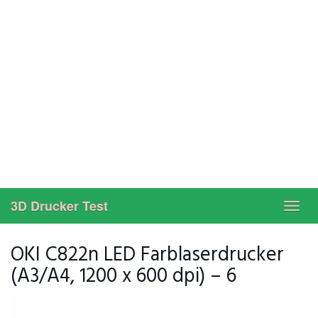
3D Drucker Test
Toggl
navig
OKI C822n LED Farblaserdrucker
(A3/A4, 1200 x 600 dpi) – 6