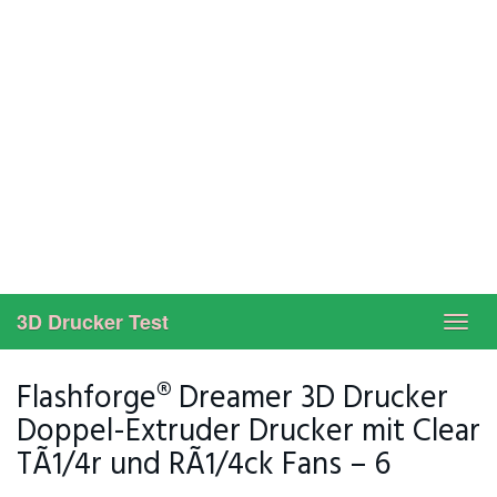
3D Drucker Test
Toggl
navig
Flashforge® Dreamer 3D Drucker
Doppel-Extruder Drucker mit Clear
TÃ1/4r und RÃ1/4ck Fans – 6