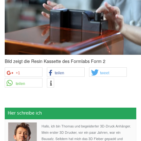
Bild zeigt die Resin Kassette des Formlabs Form 2
+1
teilen
tweet
teilen
Hier schreibe ich
Hallo, ich bin Thomas und begeisterter 3D-Druck Anhänger.
Mein erster 3D Drucker, vor ein paar Jahren, war ein
Bausatz. Seitdem hat mich das 3D Fieber gepackt und