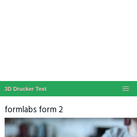
3D Drucker Test
Toggl
navig
formlabs form 2