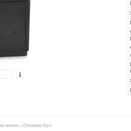
ite werben
|
Checkliste Kauf