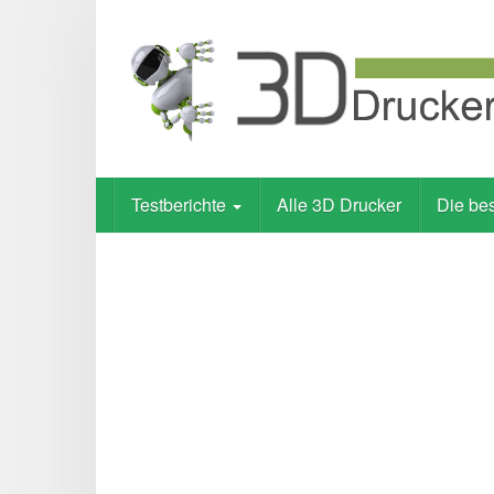
Skip
to
main
content
Testberichte
Alle 3D Drucker
Die be