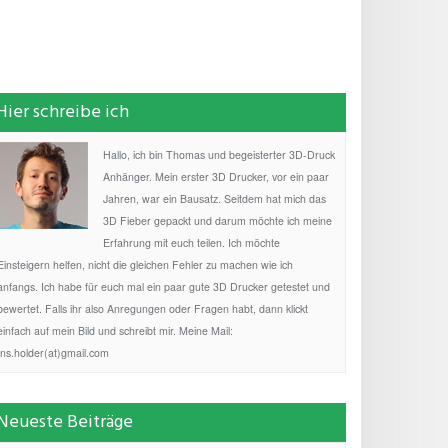
Hier schreibe ich
Hallo, ich bin Thomas und begeisterter 3D-Druck
Anhänger. Mein erster 3D Drucker, vor ein paar
Jahren, war ein Bausatz. Seitdem hat mich das
3D Fieber gepackt und darum möchte ich meine
Erfahrung mit euch teilen. Ich möchte
Einsteigern helfen, nicht die gleichen Fehler zu machen wie ich
anfangs. Ich habe für euch mal ein paar gute 3D Drucker getestet und
bewertet. Falls ihr also Anregungen oder Fragen habt, dann klickt
einfach auf mein Bild und schreibt mir. Meine Mail:
fns.holder(at)gmail.com
Neueste Beiträge