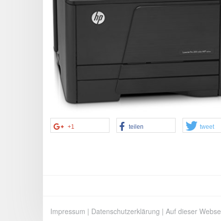
+1
teilen
tweet
Impressum
|
Datenschutzerklärung
|
Auf dieser Webse