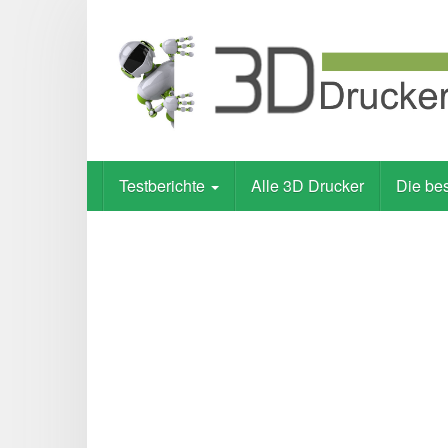
Skip
to
main
content
Testberichte
Alle 3D Drucker
Die be