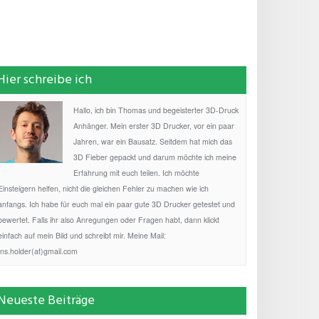
Hier schreibe ich
Hallo, ich bin Thomas und begeisterter 3D-Druck
Anhänger. Mein erster 3D Drucker, vor ein paar
Jahren, war ein Bausatz. Seitdem hat mich das
3D Fieber gepackt und darum möchte ich meine
Erfahrung mit euch teilen. Ich möchte
Einsteigern helfen, nicht die gleichen Fehler zu machen wie ich
anfangs. Ich habe für euch mal ein paar gute 3D Drucker getestet und
bewertet. Falls ihr also Anregungen oder Fragen habt, dann klickt
einfach auf mein Bild und schreibt mir. Meine Mail:
fns.holder(at)gmail.com
Neueste Beiträge