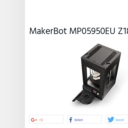
MakerBot MP05950EU Z18 
+1
teilen
tweet