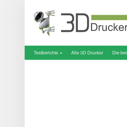
Skip
to
main
content
Testberichte
Alle 3D Drucker
Die be