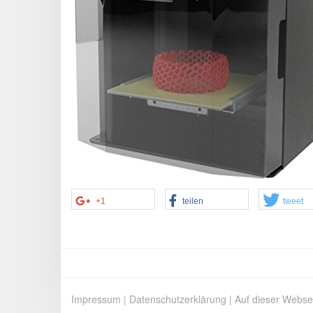
+1
teilen
tweet
Impressum
|
Datenschutzerklärung
|
Auf dieser Webse