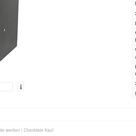
ite werben
|
Checkliste Kauf