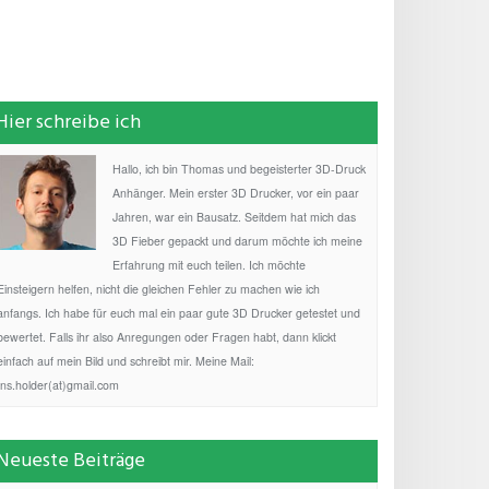
Hier schreibe ich
Hallo, ich bin Thomas und begeisterter 3D-Druck
Anhänger. Mein erster 3D Drucker, vor ein paar
Jahren, war ein Bausatz. Seitdem hat mich das
3D Fieber gepackt und darum möchte ich meine
Erfahrung mit euch teilen. Ich möchte
Einsteigern helfen, nicht die gleichen Fehler zu machen wie ich
anfangs. Ich habe für euch mal ein paar gute 3D Drucker getestet und
bewertet. Falls ihr also Anregungen oder Fragen habt, dann klickt
einfach auf mein Bild und schreibt mir. Meine Mail:
fns.holder(at)gmail.com
Neueste Beiträge