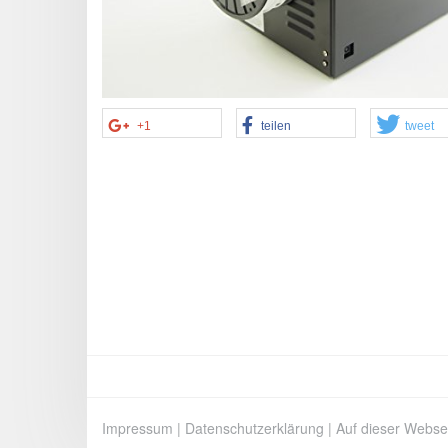
+1
teilen
tweet
Impressum
|
Datenschutzerklärung
|
Auf dieser Webse