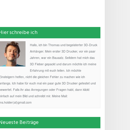
Hier schreibe ich
Hallo, ich bin Thomas und begeisterter 3D-Druck
Anhänger. Mein erster 3D Drucker, vor ein paar
Jahren, war ein Bausatz. Seitdem hat mich das
3D Fieber gepackt und darum möchte ich meine
Erfahrung mit euch teilen. Ich möchte
Einsteigern helfen, nicht die gleichen Fehler zu machen wie ich
anfangs. Ich habe für euch mal ein paar gute 3D Drucker getestet und
bewertet. Falls ihr also Anregungen oder Fragen habt, dann klickt
einfach auf mein Bild und schreibt mir. Meine Mail:
fns.holder(at)gmail.com
Neueste Beiträge