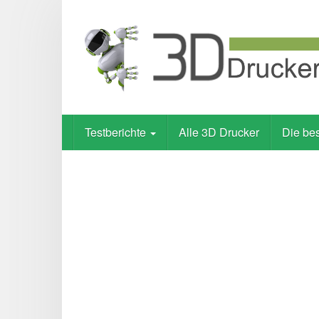
Skip
to
main
content
Testberichte
Alle 3D Drucker
Die be