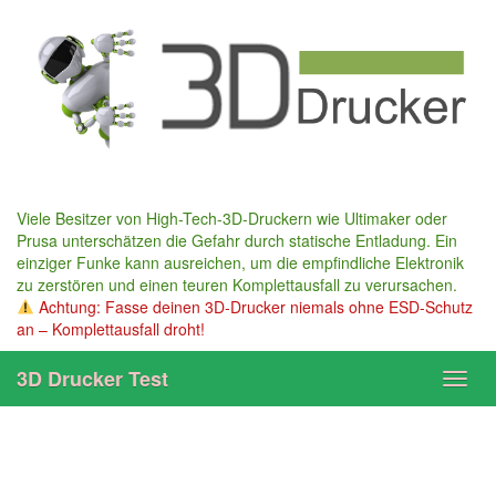
Skip
to
main
content
Viele Besitzer von High-Tech-3D-Druckern wie Ultimaker oder
Prusa unterschätzen die Gefahr durch statische Entladung. Ein
einziger Funke kann ausreichen, um die empfindliche Elektronik
zu zerstören und einen teuren Komplettausfall zu verursachen.
Achtung: Fasse deinen 3D-Drucker niemals ohne ESD-Schutz
an – Komplettausfall droht!
3D Drucker Test
Toggl
navig