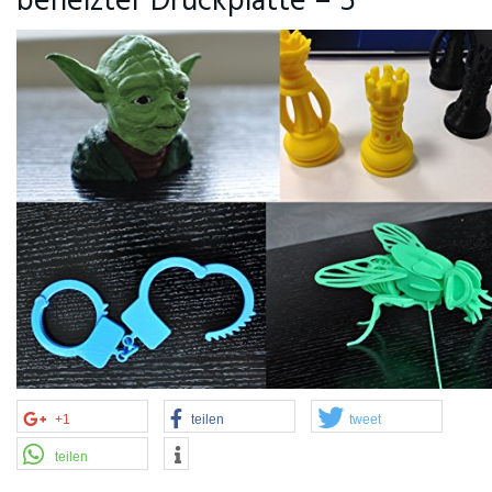
beheizter Druckplatte – 5
+1
teilen
tweet
teilen