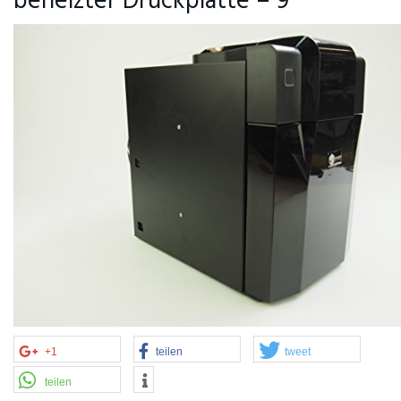
beheizter Druckplatte – 9
+1
teilen
tweet
teilen