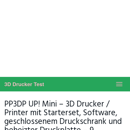
3D Drucker Test
Toggl
navig
PP3DP UP! Mini – 3D Drucker /
Printer mit Starterset, Software,
geschlossenem Druckschrank und