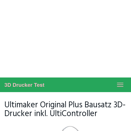
3D Drucker Test
Toggl
navig
Ultimaker Original Plus Bausatz 3D-
Drucker inkl. UltiController