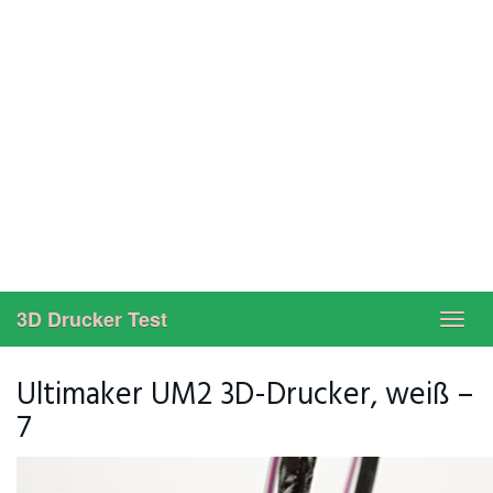
3D Drucker Test
Toggl
navig
Ultimaker UM2 3D-Drucker, weiß –
7