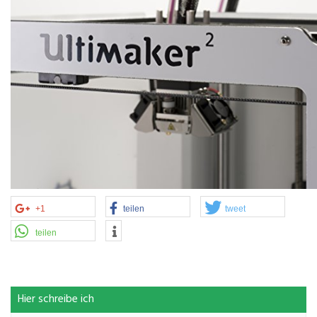
+1
teilen
tweet
teilen
Hier schreibe ich