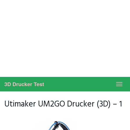
3D Drucker Test
Toggl
navig
Utimaker UM2GO Drucker (3D) – 1