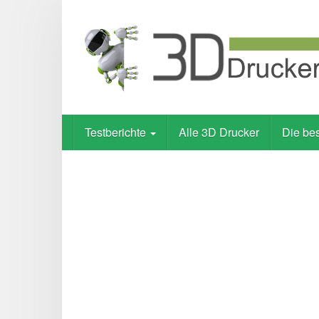
Skip
to
main
content
Testberichte
Alle 3D Drucker
Die be