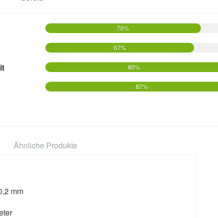
70%
67%
it
80%
87%
Ähnliche Produkte
:0,2 mm
eter