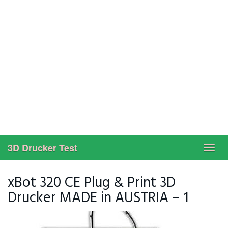
3D Drucker Test
Toggl
navig
xBot 320 CE Plug & Print 3D
Drucker MADE in AUSTRIA – 1