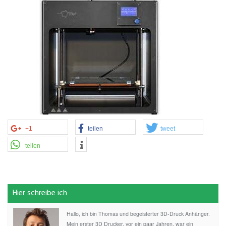
+1
teilen
tweet
teilen
Hier schreibe ich
Hallo, ich bin Thomas und begeisterter 3D-Druck Anhänger.
Mein erster 3D Drucker, vor ein paar Jahren, war ein