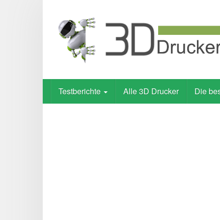
Skip
to
main
content
Testberichte
Alle 3D Drucker
Die be