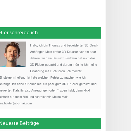
Hier schreibe ich
Hallo, ich bin Thomas und begeisterter 3D-Druck
Anhänger. Mein erster 3D Drucker, vor ein paar
Jahren, war ein Bausatz. Seitdem hat mich das
3D Fieber gepackt und darum möchte ich meine
Erfahrung mit euch teilen. Ich möchte
Einsteigern helfen, nicht die gleichen Fehler zu machen wie ich
anfangs. Ich habe für euch mal ein paar gute 3D Drucker getestet und
bewertet. Falls ihr also Anregungen oder Fragen habt, dann klickt
einfach auf mein Bild und schreibt mir. Meine Mail:
fns.holder(at)gmail.com
Neueste Beiträge