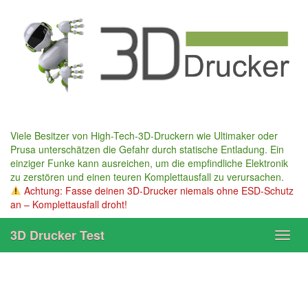
Skip
to
main
content
Viele Besitzer von High-Tech-3D-Druckern wie Ultimaker oder
Prusa unterschätzen die Gefahr durch statische Entladung. Ein
einziger Funke kann ausreichen, um die empfindliche Elektronik
zu zerstören und einen teuren Komplettausfall zu verursachen.
Achtung: Fasse deinen 3D-Drucker niemals ohne ESD-Schutz
an – Komplettausfall droht!
3D Drucker Test
Toggl
navig